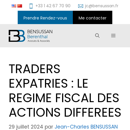
Aller
+33 1 42 67 70 90
jc@bensussan.fr
au
contenu
Prendre Rendez-vous
Me contacter
Menu
TRADERS
EXPATRIES : LE
REGIME FISCAL DES
ACTIONS DIFFEREES
29 juillet 2024
par
Jean-Charles BENSUSSAN