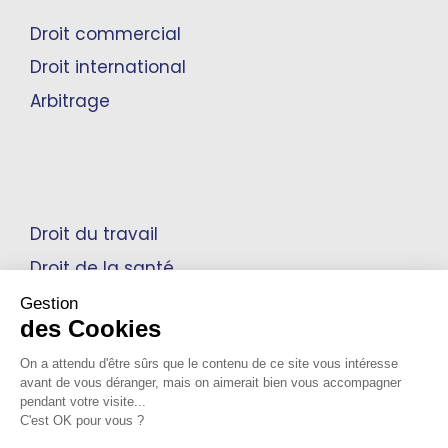
Droit commercial
Droit international
Arbitrage
Droit du travail
Droit de la santé
Propriété intellectuelle
Gestion
des Cookies
On a attendu d'être sûrs que le contenu de ce site vous intéresse
avant de vous déranger, mais on aimerait bien vous accompagner
Mentions Légales
pendant votre visite...
C'est OK pour vous ?
Notre Politique de confidentialité