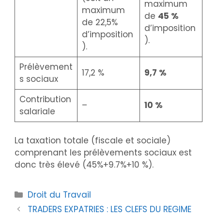
maximum
maximum
de
45 %
de 22,5%
d’imposition
d’imposition
).
).
Prélèvement
17,2 %
9,7 %
s sociaux
Contribution
–
10 %
salariale
La taxation totale (fiscale et sociale)
comprenant les prélèvements sociaux est
donc très élevé (45%+9.7%+10 %).
Catégories
Droit du Travail
TRADERS EXPATRIES : LES CLEFS DU REGIME