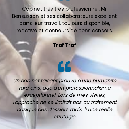
Cabinet très très professionnel, Mr
Bensussan et ses collaborateurs excellent
dans leur travail, toujours disponible,
réactive et donneurs de bons conseils.
Traf Traf
Un cabinet faisant preuve d'une humanité
rare ainsi que d'un professionnalisme
exceptionnel. Lors de mes visites,
l'approche ne se limitait pas au traitement
basique des dossiers mais à une réelle
stratégie