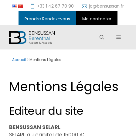
Aller
+33 1 42 67 70 90
jc@bensussan.fr
au
contenu
Prendre Rendez-vous
Me contacter
Menu
Accueil
>
Mentions Légales
Mentions Légales
Editeur du site
BENSUSSAN SELARL
SELARL au capital de 15000 €