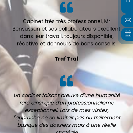
Cabinet très très professionnel, Mr
Bensussan et ses collaborateurs excellent
dans leur travail, toujours disponible,
réactive et donneurs de bons conseils.
Traf Traf
Un cabinet faisant preuve d'une humanité
rare ainsi que d'un professionnalisme
exceptionnel. Lors de mes visites,
l'approche ne se limitait pas au traitement
basique des dossiers mais à une réelle
stratégie