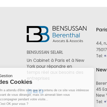
Pari
44, r
75017
BENSUSSAN SELARL
Tel:
+
Un Cabinet à Paris et à New
York pour répondre en
New
temps réel aux besoins des
Gestion
entreprises
des Cookies
Bere
45 Ea
LinkedIn
YouTube
Facebook
On a attendu d'être sûrs que le contenu de ce site vous intéresse
New Y
avant de vous déranger, mais on aimerait bien vous
accompagner pendant votre visite...
Tel:
+
C'est OK pour vous ?