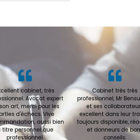
xcellent cabinet, très
Cabinet très très
essionnel. Avocat expert
professionnel, Mr Bens
son art, merci pour les
et ses collaborateu
arties d'échecs. Vive
excellent dans leur tra
mmandation, aussi bien
toujours disponible, réa
 titre personnel que
et donneurs de bo
professionnel.
conseils.