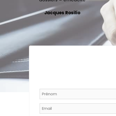
Jacques Rosilio
Name
*
Prénom
Email
*