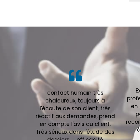
E
contact humain très
prof
chaleureux, toujours à
en 
l'écoute de son client, très
p
réactif aux demandes, prend
reco
en compte l'avis du client.
à
Très sérieux dans l'étude des
dossiers = efficacité