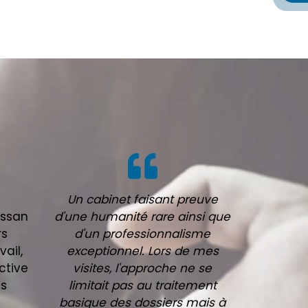
Un cabinet faisant preuve
ussan
d'une humanité rare ainsi que
rs
d'un professionnalisme
vail,
exceptionnel. Lors de mes
ctive
visites, l'approche ne se
ns
limitait pas au traitement
basique des dossiers mais à