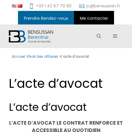
Aller
+33 1 42 67 70 90
jc@bensussan.fr
au
contenu
Prendre Rendez-vous
Me contacter
Menu
Accueil
>
Droit des affaires
>
L’acte d’avocat
L’acte d’avocat
L’acte d’avocat
L’ACTE D’AVOCAT LE CONTRAT RENFORCE ET
ACCESSIBLE AU QUOTIDIEN