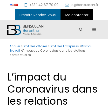
Aller
+33 1 42 67 70 90
jc@bensussan.fr
au
contenu
Prendre Rendez-vous
Me contacter
Menu
Accueil
>
Droit des affaires
>
Droit des Entreprises
>
Droit du
Travail
>
L’impact du Coronavirus dans les relations
contractuelles
L’impact du
Coronavirus dans
les relations