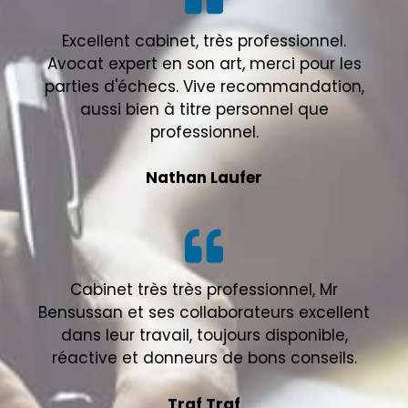
Excellent cabinet, très professionnel.
Avocat expert en son art, merci pour les
parties d'échecs. Vive recommandation,
aussi bien à titre personnel que
professionnel.
Nathan Laufer
Cabinet très très professionnel, Mr
Bensussan et ses collaborateurs excellent
dans leur travail, toujours disponible,
réactive et donneurs de bons conseils.
Traf Traf