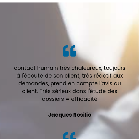
contact humain très chaleureux, toujours
à l'écoute de son client, très réactif aux
demandes, prend en compte l'avis du
client. Très sérieux dans l'étude des
dossiers = efficacité
Jacques Rosilio