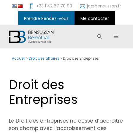
Aller
+33 1 42 67 70 90
jc@bensussan.fr
au
contenu
Prendre Rendez-vous
Me contacter
Menu
Accueil
>
Droit des affaires
>
Droit des Entreprises
Droit des
Entreprises
Le Droit des entreprises ne cesse d’accroitre
son champ avec l’accroissement des