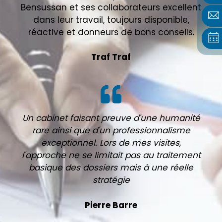
Bensussan et ses collaborateurs excellent
dans leur travail, toujours disponible,
réactive et donneurs de bons conseils.
Traf Traf
Un cabinet faisant preuve d'une humanité
rare ainsi que d'un professionnalisme
exceptionnel. Lors de mes visites,
l'approche ne se limitait pas au traitement
basique des dossiers mais à une réelle
stratégie
Pierre Barre