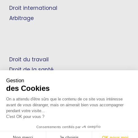
Droit international
Arbitrage
Droit du travail
Droit de la santé
Propriété intellectuelle
Gestion
des Cookies
On a attendu d'être sûrs que le contenu de ce site vous intéresse
avant de vous déranger, mais on aimerait bien vous accompagner
Mentions Légales
pendant votre visite...
C'est OK pour vous ?
Notre Politique de confidentialité
Consentements certifiés par
© 2026 Cabinet Bensussan. Tous droits réservés
Non merci
Je choisis
OK pour moi