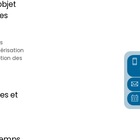
objet
res
es
érisation
tion des
es et
 temps