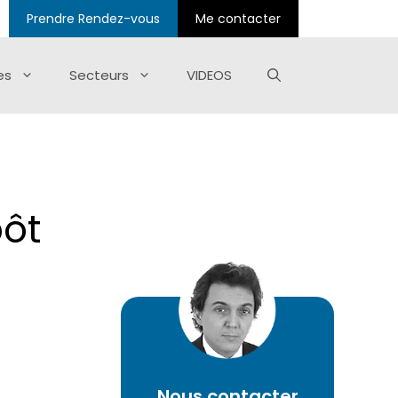
Prendre Rendez-vous
Me contacter
es
Secteurs
VIDEOS
pôt
Nous contacter