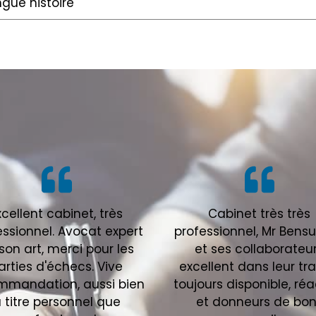
gue histoire
xcellent cabinet, très
Cabinet très très
essionnel. Avocat expert
professionnel, Mr Bens
son art, merci pour les
et ses collaborateu
arties d'échecs. Vive
excellent dans leur tra
mmandation, aussi bien
toujours disponible, réa
 titre personnel que
et donneurs de bo