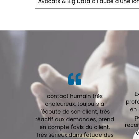
Avocats & Big Data à l’aube d’une lon
E
contact humain très
prof
chaleureux, toujours à
en 
l'écoute de son client, très
p
réactif aux demandes, prend
reco
en compte l'avis du client.
à
Très sérieux dans l'étude des