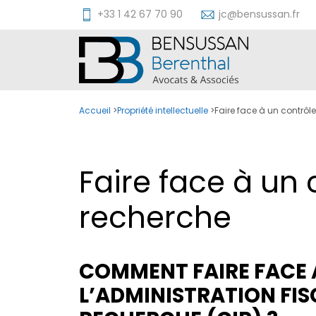
Aller
+33 1 42 67 70 90
jc@bensussan.fr
au
contenu
Accueil
>
Propriété intellectuelle
>
Faire face à un contrôl
Faire face à un 
recherche
COMMENT FAIRE FACE 
L’ADMINISTRATION FIS