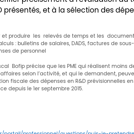
 présentés, et à la sélection des dép
er et produire les relevés de temps et les documen
lculs : bulletins de salaires, DADS, factures de sous
enses de personnel
scal Bofip précise que les PME qui réalisent moins de
’affaires selon l’activité, et qui le demandent, peuv
ation fiscale des dépenses en R&D prévisionnelles en
 et ce depuis le 1er septembre 2015.
r/portail/professionnel/questions/puis-je-pretend