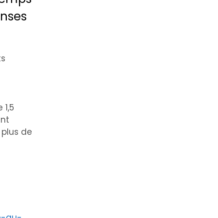
enses
ts
-
 1,5
ent
 plus de
re-au-