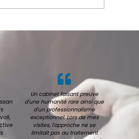
Un cabinet faisant preuve
ussan
d'une humanité rare ainsi que
rs
d'un professionnalisme
vail,
exceptionnel. Lors de mes
ctive
visites, l'approche ne se
ns
limitait pas au traitement