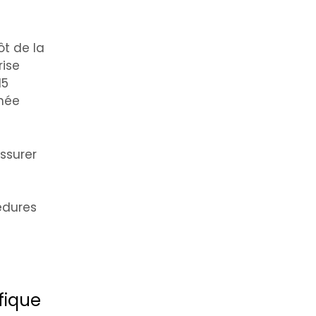
t de la
rise
15
nnée
assurer
cédures
fique