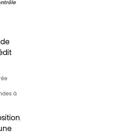
ontrôle
 de
édit
rée
andes à
sition
 une