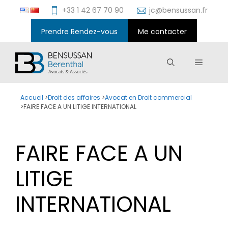
Aller
+33 1 42 67 70 90
jc@bensussan.fr
au
contenu
Prendre Rendez-vous
Me contacter
Menu
Accueil
>
Droit des affaires
>
Avocat en Droit commercial
>
FAIRE FACE A UN LITIGE INTERNATIONAL
FAIRE FACE A UN
LITIGE
INTERNATIONAL