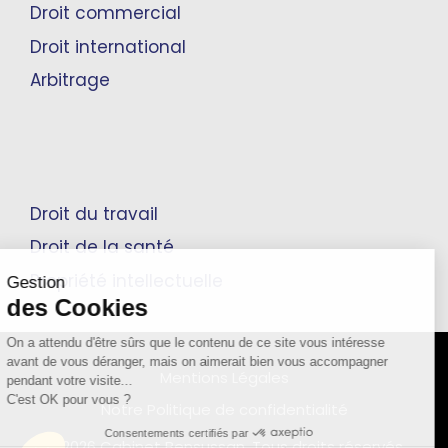
Droit commercial
Droit international
Arbitrage
Droit du travail
Droit de la santé
Propriété intellectuelle
Gestion
des Cookies
On a attendu d'être sûrs que le contenu de ce site vous intéresse
avant de vous déranger, mais on aimerait bien vous accompagner
Mentions Légales
pendant votre visite...
C'est OK pour vous ?
Notre Politique de confidentialité
Consentements certifiés par
© 2026 Cabinet Bensussan. Tous droits réservés