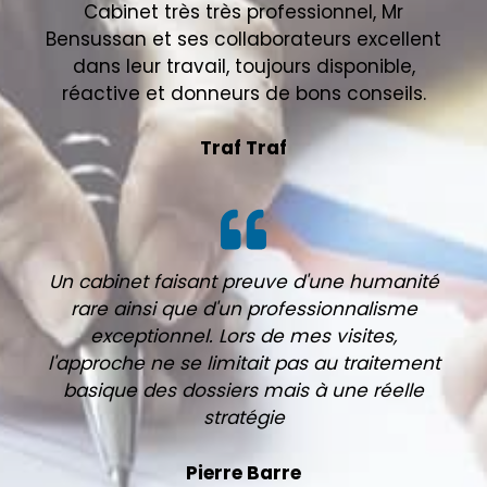
Cabinet très très professionnel, Mr
Bensussan et ses collaborateurs excellent
dans leur travail, toujours disponible,
réactive et donneurs de bons conseils.
Traf Traf
Un cabinet faisant preuve d'une humanité
rare ainsi que d'un professionnalisme
exceptionnel. Lors de mes visites,
l'approche ne se limitait pas au traitement
basique des dossiers mais à une réelle
stratégie
Pierre Barre