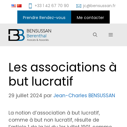
Aller
+33 1 42 67 70 90
jc@bensussan.fr
au
contenu
Prendre Rendez-vous
Me contacter
Menu
Les associations à
but lucratif
29 juillet 2024
par
Jean-Charles BENSUSSAN
La notion d’association à but lucratif,
comme à but non lucratif, résulte de
l’article 1 de la loi du 1er juillet 1901, comme