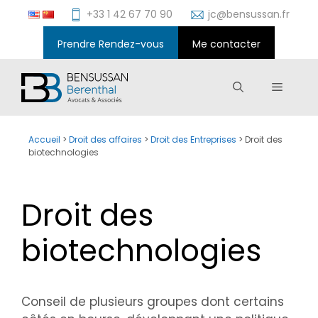
Aller
+33 1 42 67 70 90
jc@bensussan.fr
au
contenu
Prendre Rendez-vous
Me contacter
Menu
Accueil
>
Droit des affaires
>
Droit des Entreprises
>
Droit des
biotechnologies
Droit des
biotechnologies
Conseil de plusieurs groupes dont certains