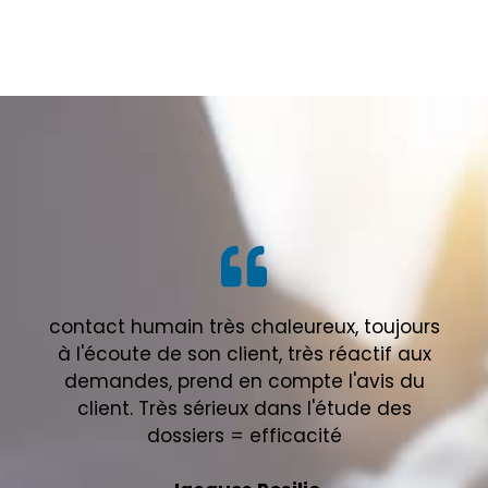
contact humain très chaleureux, toujours
à l'écoute de son client, très réactif aux
demandes, prend en compte l'avis du
client. Très sérieux dans l'étude des
dossiers = efficacité