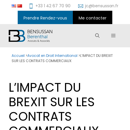
Aller
+33 1 42 67 70 90
jc@bensussan.fr
au
contenu
Prendre Rendez-vous
Me contacter
Menu
Accueil
>
Avocat en Droit International
>
L’IMPACT DU BREXIT
SUR LES CONTRATS COMMERCIAUX
L’IMPACT DU
BREXIT SUR LES
CONTRATS