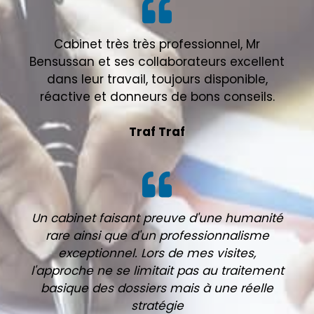
Cabinet très très professionnel, Mr
Bensussan et ses collaborateurs excellent
dans leur travail, toujours disponible,
réactive et donneurs de bons conseils.
Traf Traf
Un cabinet faisant preuve d'une humanité
rare ainsi que d'un professionnalisme
exceptionnel. Lors de mes visites,
l'approche ne se limitait pas au traitement
basique des dossiers mais à une réelle
stratégie