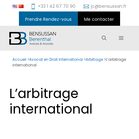
Aller
+33 1 42 67 70 90
jc@bensussan.fr
au
contenu
Prendre Rendez-vous
Me contacter
Menu
Accueil
>
Avocat en Droit International
>
Arbitrage
>
L’arbitrage
international
L’arbitrage
international