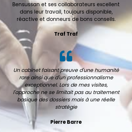
Bensussan et ses collaborateurs excellent
dans leur travail, toujours disponible,
réactive et donneurs de bons conseils.
Traf Traf
Un cabinet faisant preuve d'une humanité
rare ainsi que d'un professionnalisme
exceptionnel. Lors de mes visites,
l'approche ne se limitait pas au traitement
basique des dossiers mais à une réelle
stratégie
Pierre Barre