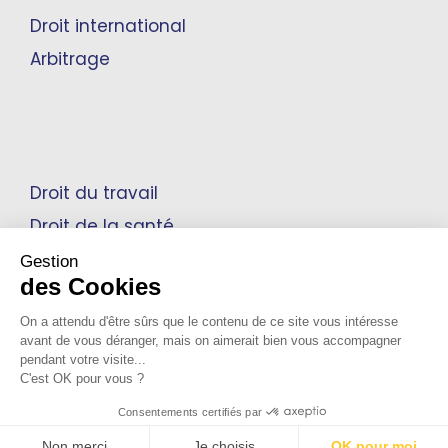
Droit international
Arbitrage
Droit du travail
Droit de la santé
Propriété intellectuelle
Gestion
des Cookies
On a attendu d'être sûrs que le contenu de ce site vous intéresse
avant de vous déranger, mais on aimerait bien vous accompagner
Mentions Légales
pendant votre visite...
C'est OK pour vous ?
Notre Politique de confidentialité
Consentements certifiés par
© 2026 Cabinet Bensussan. Tous droits réservés
Non merci
Je choisis
OK pour moi