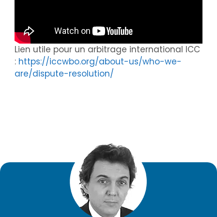
Lien utile pour un arbitrage international ICC
:
https://iccwbo.org/about-us/who-we-
are/dispute-resolution/