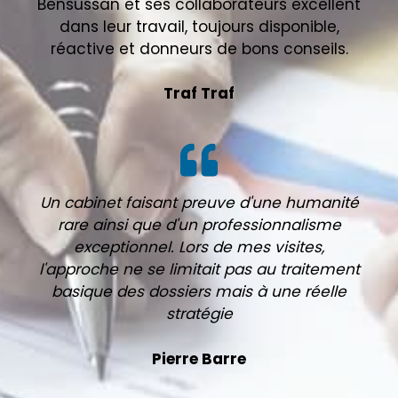
Bensussan et ses collaborateurs excellent
dans leur travail, toujours disponible,
réactive et donneurs de bons conseils.
Traf Traf
Un cabinet faisant preuve d'une humanité
rare ainsi que d'un professionnalisme
exceptionnel. Lors de mes visites,
l'approche ne se limitait pas au traitement
basique des dossiers mais à une réelle
stratégie
Pierre Barre