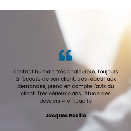
contact humain très chaleureux, toujours
à l'écoute de son client, très réactif aux
demandes, prend en compte l'avis du
client. Très sérieux dans l'étude des
dossiers = efficacité
Jacques Rosilio