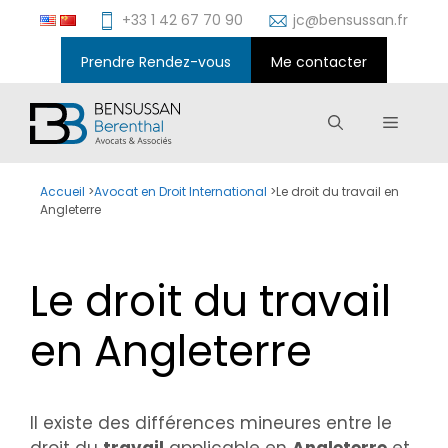
Aller
+33 1 42 67 70 90
jc@bensussan.fr
au
contenu
Prendre Rendez-vous
Me contacter
Menu
Accueil
>
Avocat en Droit International
>
Le droit du travail en
Angleterre
Le droit du travail
en Angleterre
Il existe des différences mineures entre le